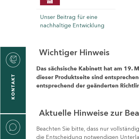
Unser Beitrag für eine
nachhaltige Entwicklung
Wichtiger Hinweis
rvicecenter
rtschaft
Das sächsische Kabinett hat am 19. 
KONTAKT
dieser Produktseite sind entsprechen
entsprechend der geänderten Richtlin
Aktuelle Hinweise zur Be
Beachten Sie bitte, dass nur vollständ
die Entscheidung notwendigen Unterlag