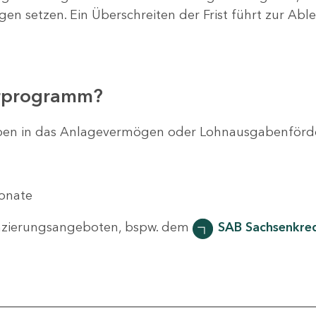
agen setzen. Ein Überschreiten der Frist führt zur Ab
erprogramm?
svorhaben in das Anlagevermögen oder Lohnausgabenför
Monate
nzierungsangeboten, bspw. dem
SAB Sachsenkred