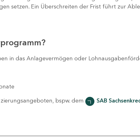
agen setzen. Ein Überschreiten der Frist führt zur Ab
erprogramm?
svorhaben in das Anlagevermögen oder Lohnausgabenför
Monate
nzierungsangeboten, bspw. dem
SAB Sachsenkred