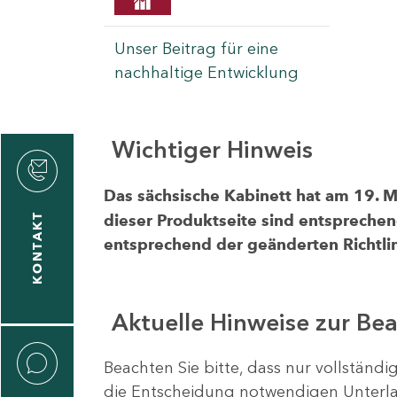
Unser Beitrag für eine
nachhaltige Entwicklung
Wichtiger Hinweis
rvicecenter
rtschaft
Das sächsische Kabinett hat am 19. 
KONTAKT
dieser Produktseite sind entsprechen
entsprechend der geänderten Richtlin
Aktuelle Hinweise zur Be
Beachten Sie bitte, dass nur vollständ
die Entscheidung notwendigen Unterlag