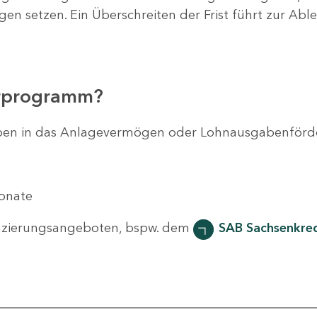
agen setzen. Ein Überschreiten der Frist führt zur Ab
erprogramm?
svorhaben in das Anlagevermögen oder Lohnausgabenför
Monate
nzierungsangeboten, bspw. dem
SAB Sachsenkred