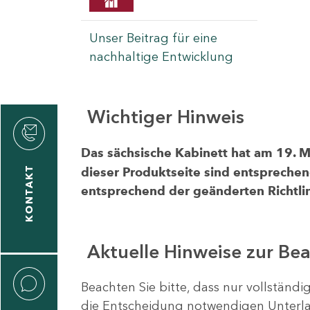
Unser Beitrag für eine
nachhaltige Entwicklung
Wichtiger Hinweis
rvicecenter
rtschaft
Das sächsische Kabinett hat am 19. 
KONTAKT
dieser Produktseite sind entsprechen
entsprechend der geänderten Richtlin
Aktuelle Hinweise zur Be
Beachten Sie bitte, dass nur vollständ
die Entscheidung notwendigen Unterlag