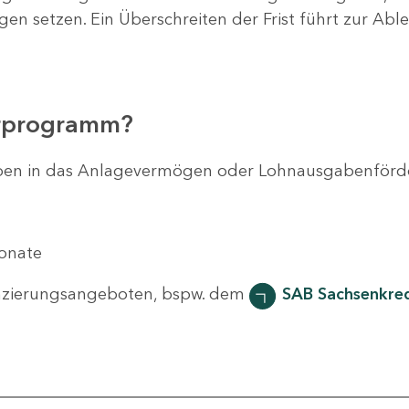
agen setzen. Ein Überschreiten der Frist führt zur Ab
erprogramm?
svorhaben in das Anlagevermögen oder Lohnausgabenför
Monate
nzierungsangeboten, bspw. dem
SAB Sachsenkred