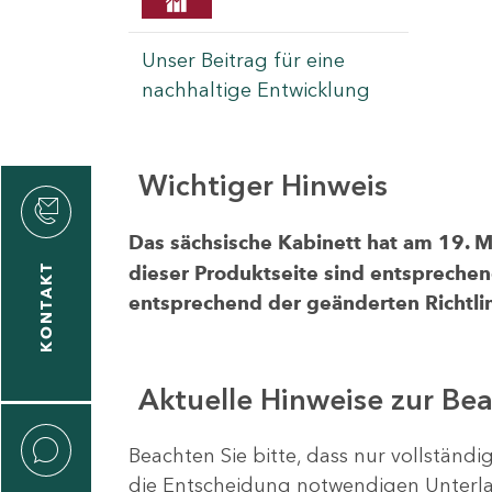
Unser Beitrag für eine
nachhaltige Entwicklung
Wichtiger Hinweis
rvicecenter
rtschaft
Das sächsische Kabinett hat am 19. 
KONTAKT
dieser Produktseite sind entsprechen
entsprechend der geänderten Richtlin
Aktuelle Hinweise zur Be
Beachten Sie bitte, dass nur vollständ
die Entscheidung notwendigen Unterlag