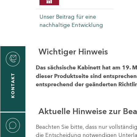
Unser Beitrag für eine
nachhaltige Entwicklung
Wichtiger Hinweis
rvicecenter
rtschaft
Das sächsische Kabinett hat am 19. 
KONTAKT
dieser Produktseite sind entsprechen
entsprechend der geänderten Richtlin
Aktuelle Hinweise zur Be
Beachten Sie bitte, dass nur vollständ
die Entscheidung notwendigen Unterlag