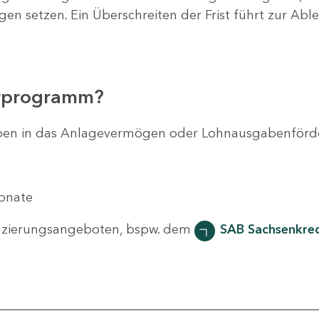
agen setzen. Ein Überschreiten der Frist führt zur Ab
erprogramm?
svorhaben in das Anlagevermögen oder Lohnausgabenför
Monate
nzierungsangeboten, bspw. dem
SAB Sachsenkred