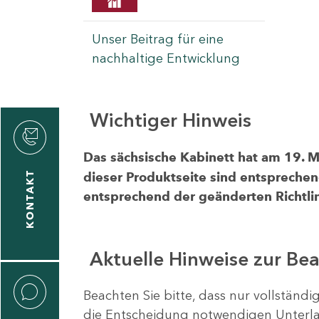
Unser Beitrag für eine
nachhaltige Entwicklung
Wichtiger Hinweis
rvicecenter
rtschaft
Das sächsische Kabinett hat am 19. 
KONTAKT
dieser Produktseite sind entsprechen
entsprechend der geänderten Richtlin
Aktuelle Hinweise zur Be
Beachten Sie bitte, dass nur vollständ
die Entscheidung notwendigen Unterlag