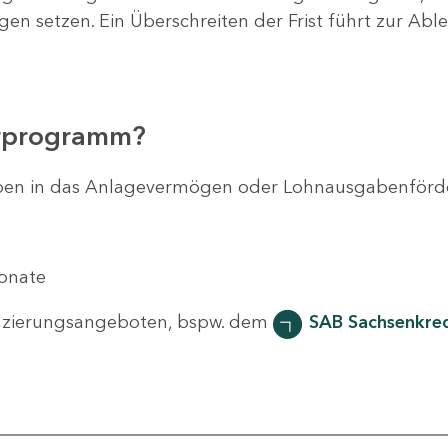
agen setzen. Ein Überschreiten der Frist führt zur Ab
erprogramm?
svorhaben in das Anlagevermögen oder Lohnausgabenför
Monate
nzierungsangeboten, bspw. dem
SAB Sachsenkred