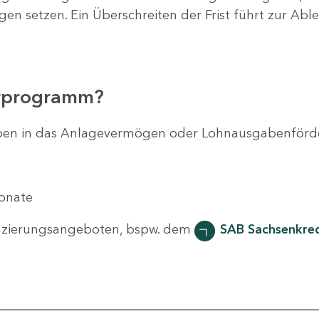
agen setzen. Ein Überschreiten der Frist führt zur Ab
erprogramm?
svorhaben in das Anlagevermögen oder Lohnausgabenför
Monate
nzierungsangeboten, bspw. dem
SAB Sachsenkred