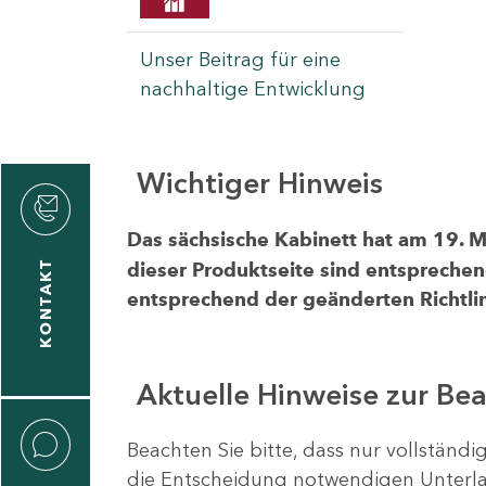
Unser Beitrag für eine
nachhaltige Entwicklung
Wichtiger Hinweis
rvicecenter
rtschaft
Das sächsische Kabinett hat am 19. 
KONTAKT
dieser Produktseite sind entsprechen
entsprechend der geänderten Richtlin
Aktuelle Hinweise zur Be
Beachten Sie bitte, dass nur vollständ
die Entscheidung notwendigen Unterlag