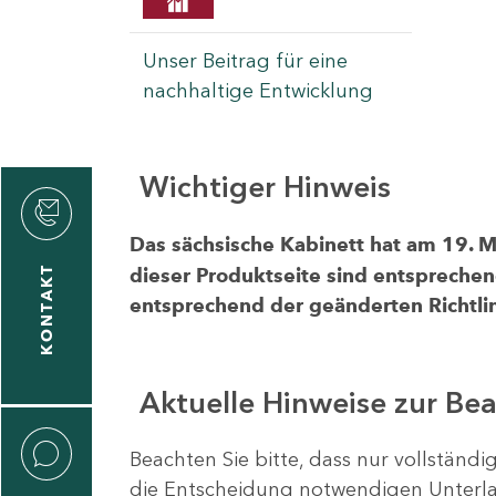
Unser Beitrag für eine
nachhaltige Entwicklung
Wichtiger Hinweis
rvicecenter
rtschaft
Das sächsische Kabinett hat am 19. 
KONTAKT
dieser Produktseite sind entsprechen
entsprechend der geänderten Richtlin
Aktuelle Hinweise zur Be
Beachten Sie bitte, dass nur vollständ
die Entscheidung notwendigen Unterlag