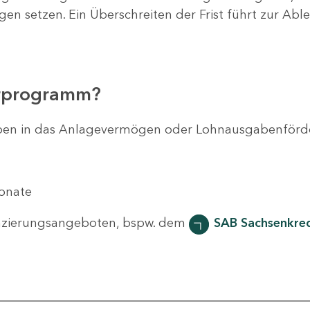
agen setzen. Ein Überschreiten der Frist führt zur Ab
erprogramm?
svorhaben in das Anlagevermögen oder Lohnausgabenför
Monate
nzierungsangeboten, bspw. dem
SAB Sachsenkred