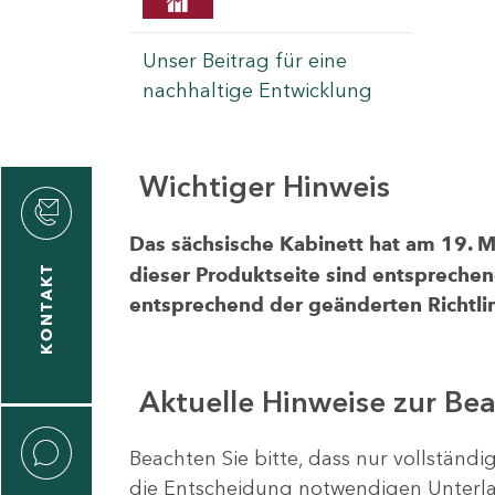
Unser Beitrag für eine
nachhaltige Entwicklung
Wichtiger Hinweis
rvicecenter
rtschaft
Das sächsische Kabinett hat am 19. 
KONTAKT
dieser Produktseite sind entsprechen
entsprechend der geänderten Richtlin
Aktuelle Hinweise zur Be
Beachten Sie bitte, dass nur vollständ
die Entscheidung notwendigen Unterlag