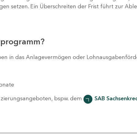
agen setzen. Ein Überschreiten der Frist führt zur Ab
erprogramm?
svorhaben in das Anlagevermögen oder Lohnausgabenför
Monate
nzierungsangeboten, bspw. dem
SAB Sachsenkred