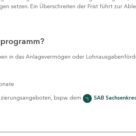
agen setzen. Ein Überschreiten der Frist führt zur Ab
erprogramm?
svorhaben in das Anlagevermögen oder Lohnausgabenför
Monate
nzierungsangeboten, bspw. dem
SAB Sachsenkred