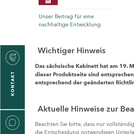
Unser Beitrag für eine
nachhaltige Entwicklung
Wichtiger Hinweis
rvicecenter
rtschaft
Das sächsische Kabinett hat am 19. 
KONTAKT
dieser Produktseite sind entsprechen
entsprechend der geänderten Richtlin
Aktuelle Hinweise zur Be
Beachten Sie bitte, dass nur vollständ
die Entscheidung notwendigen Unterlag