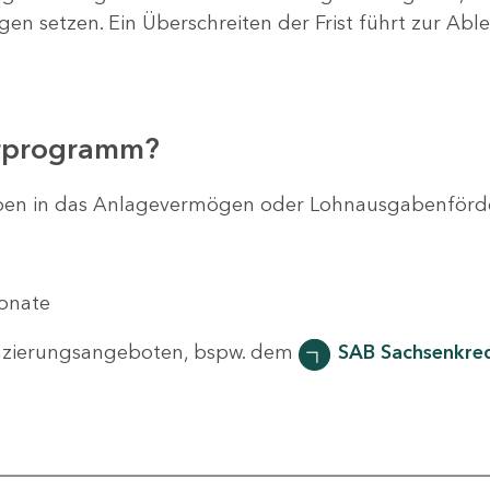
agen setzen. Ein Überschreiten der Frist führt zur Ab
erprogramm?
svorhaben in das Anlagevermögen oder Lohnausgabenför
Monate
nzierungsangeboten, bspw. dem
SAB Sachsenkred