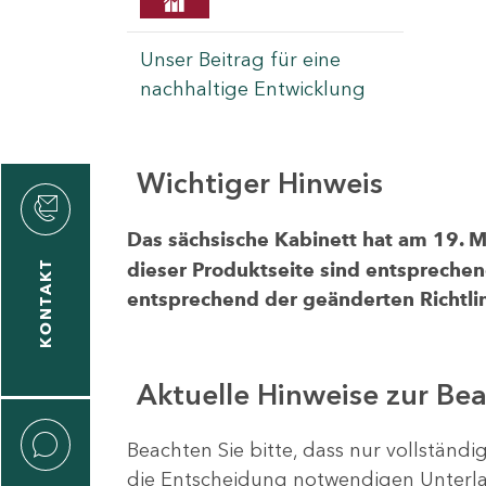
Unser Beitrag für eine
nachhaltige Entwicklung
Wichtiger Hinweis
rvicecenter
rtschaft
Das sächsische Kabinett hat am 19. 
KONTAKT
dieser Produktseite sind entsprechen
entsprechend der geänderten Richtlin
Aktuelle Hinweise zur Be
Beachten Sie bitte, dass nur vollständ
die Entscheidung notwendigen Unterlag