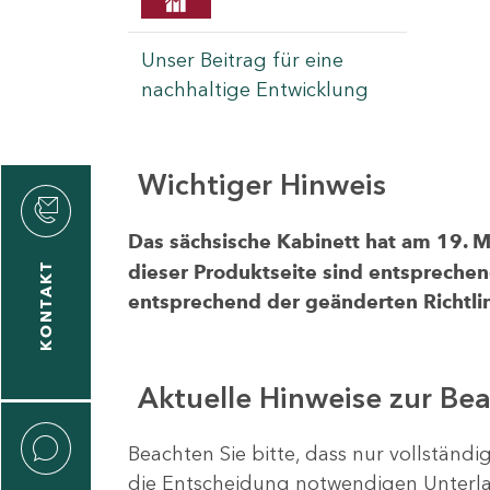
Unser Beitrag für eine
nachhaltige Entwicklung
Wichtiger Hinweis
rvicecenter
rtschaft
Das sächsische Kabinett hat am 19. 
KONTAKT
dieser Produktseite sind entsprechen
entsprechend der geänderten Richtlin
Aktuelle Hinweise zur Be
Beachten Sie bitte, dass nur vollständ
die Entscheidung notwendigen Unterlag