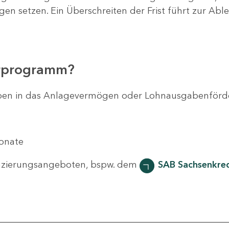
agen setzen. Ein Überschreiten der Frist führt zur Ab
erprogramm?
svorhaben in das Anlagevermögen oder Lohnausgabenför
Monate
nzierungsangeboten, bspw. dem
SAB Sachsenkred