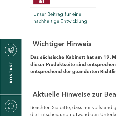
Unser Beitrag für eine
nachhaltige Entwicklung
Wichtiger Hinweis
rvicecenter
rtschaft
Das sächsische Kabinett hat am 19. 
KONTAKT
dieser Produktseite sind entsprechen
entsprechend der geänderten Richtlin
Aktuelle Hinweise zur Be
Beachten Sie bitte, dass nur vollständ
die Entscheidung notwendigen Unterlag