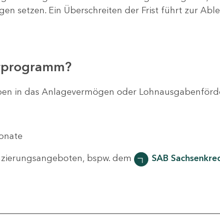
agen setzen. Ein Überschreiten der Frist führt zur Ab
erprogramm?
svorhaben in das Anlagevermögen oder Lohnausgabenför
Monate
nzierungsangeboten, bspw. dem
SAB Sachsenkred