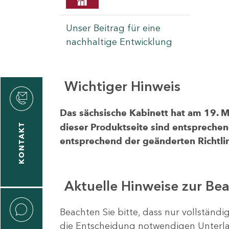
Unser Beitrag für eine
nachhaltige Entwicklung
Wichtiger Hinweis
rvicecenter
rtschaft
Das sächsische Kabinett hat am 19. 
KONTAKT
dieser Produktseite sind entsprechen
entsprechend der geänderten Richtlin
Aktuelle Hinweise zur Be
Beachten Sie bitte, dass nur vollständ
die Entscheidung notwendigen Unterlag