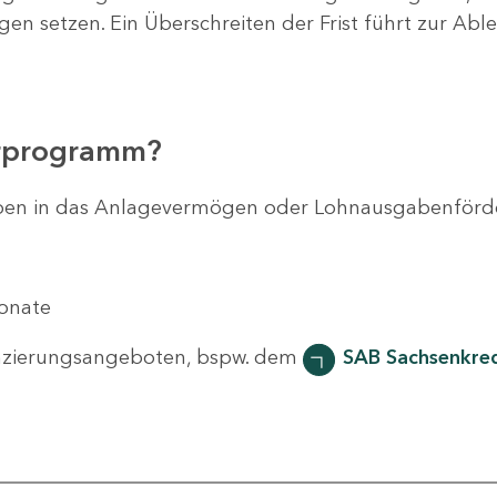
agen setzen. Ein Überschreiten der Frist führt zur Ab
erprogramm?
svorhaben in das Anlagevermögen oder Lohnausgabenför
Monate
nzierungsangeboten, bspw. dem
SAB Sachsenkred