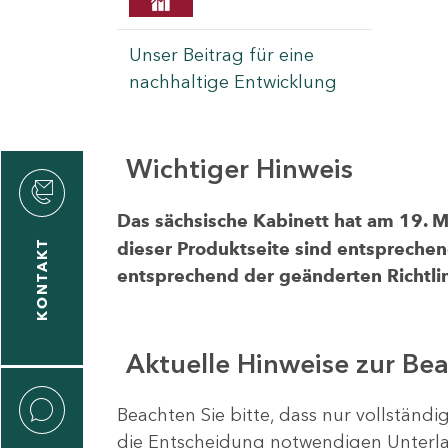
Unser Beitrag für eine
nachhaltige Entwicklung
Wichtiger Hinweis
rvicecenter
rtschaft
Das sächsische Kabinett hat am 19. 
KONTAKT
dieser Produktseite sind entsprechen
entsprechend der geänderten Richtlin
Aktuelle Hinweise zur Be
Beachten Sie bitte, dass nur vollständ
die Entscheidung notwendigen Unterlag