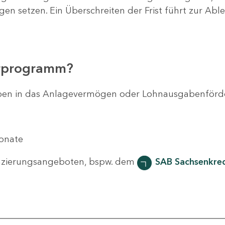
agen setzen. Ein Überschreiten der Frist führt zur Ab
erprogramm?
svorhaben in das Anlagevermögen oder Lohnausgabenför
Monate
nzierungsangeboten, bspw. dem
SAB Sachsenkred