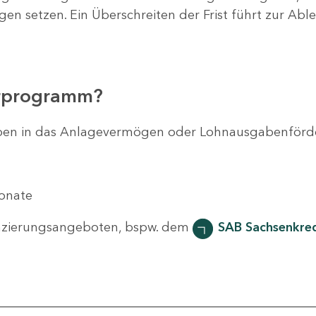
agen setzen. Ein Überschreiten der Frist führt zur Ab
erprogramm?
svorhaben in das Anlagevermögen oder Lohnausgabenför
Monate
nzierungsangeboten, bspw. dem
SAB Sachsenkred