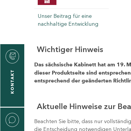
Unser Beitrag für eine
nachhaltige Entwicklung
Wichtiger Hinweis
rvicecenter
rtschaft
Das sächsische Kabinett hat am 19. 
KONTAKT
dieser Produktseite sind entsprechen
entsprechend der geänderten Richtlin
Aktuelle Hinweise zur Be
Beachten Sie bitte, dass nur vollständ
die Entscheidung notwendigen Unterlag