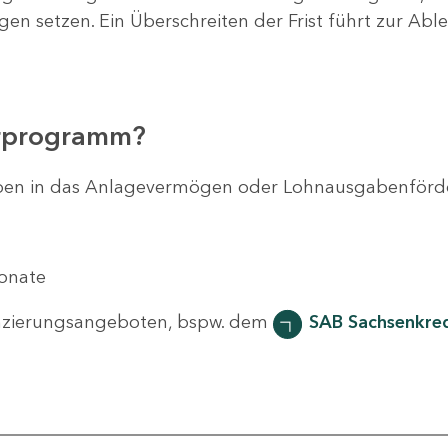
agen setzen. Ein Überschreiten der Frist führt zur Ab
erprogramm?
svorhaben in das Anlagevermögen oder Lohnausgabenför
Monate
nzierungsangeboten, bspw. dem
SAB Sachsenkred