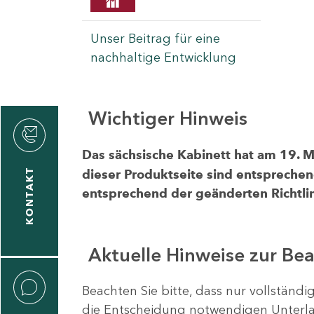
Unser Beitrag für eine
nachhaltige Entwicklung
Wichtiger Hinweis
rvicecenter
rtschaft
Das sächsische Kabinett hat am 19. 
KONTAKT
dieser Produktseite sind entsprechen
entsprechend der geänderten Richtlin
Aktuelle Hinweise zur Be
Beachten Sie bitte, dass nur vollständ
die Entscheidung notwendigen Unterlag