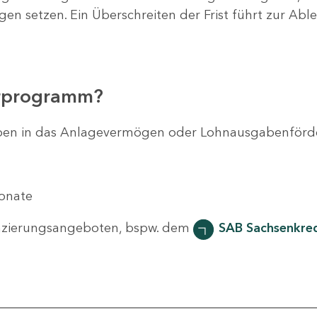
agen setzen. Ein Überschreiten der Frist führt zur Ab
erprogramm?
svorhaben in das Anlagevermögen oder Lohnausgabenför
Monate
nzierungsangeboten, bspw. dem
SAB Sachsenkred