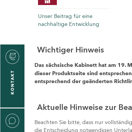
Unser Beitrag für eine
nachhaltige Entwicklung
Wichtiger Hinweis
rvicecenter
rtschaft
Das sächsische Kabinett hat am 19. 
KONTAKT
dieser Produktseite sind entsprechen
entsprechend der geänderten Richtlin
Aktuelle Hinweise zur Be
Beachten Sie bitte, dass nur vollständ
die Entscheidung notwendigen Unterlag