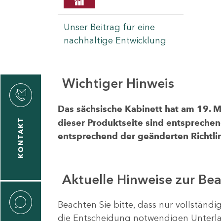
Unser Beitrag für eine
nachhaltige Entwicklung
Wichtiger Hinweis
rvicecenter
rtschaft
Das sächsische Kabinett hat am 19. 
KONTAKT
dieser Produktseite sind entsprechen
entsprechend der geänderten Richtlin
Aktuelle Hinweise zur Be
Beachten Sie bitte, dass nur vollständ
die Entscheidung notwendigen Unterlag