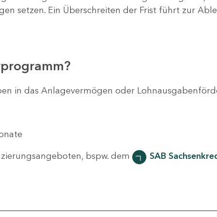
agen setzen. Ein Überschreiten der Frist führt zur Ab
erprogramm?
svorhaben in das Anlagevermögen oder Lohnausgabenför
Monate
nzierungsangeboten, bspw. dem
SAB Sachsenkred