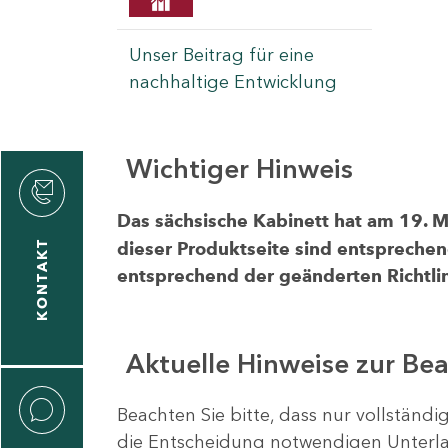
Unser Beitrag für eine
nachhaltige Entwicklung
Wichtiger Hinweis
rvicecenter
rtschaft
Das sächsische Kabinett hat am 19. 
KONTAKT
dieser Produktseite sind entsprechen
entsprechend der geänderten Richtlin
Aktuelle Hinweise zur Be
Beachten Sie bitte, dass nur vollständ
die Entscheidung notwendigen Unterlag