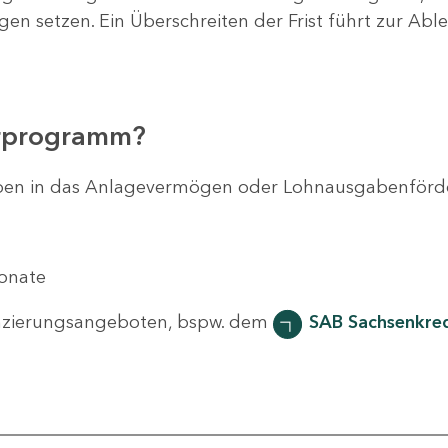
agen setzen. Ein Überschreiten der Frist führt zur Ab
erprogramm?
svorhaben in das Anlagevermögen oder Lohnausgabenför
Monate
nzierungsangeboten, bspw. dem
SAB Sachsenkred