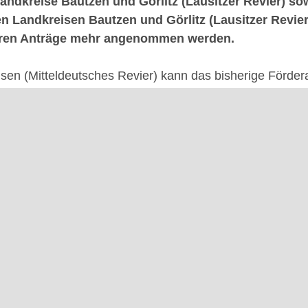
e Landkreise Bautzen und Görlitz (Lausitzer Revier)
n Landkreisen Bautzen und Görlitz (Lausitzer Revier
iteren Anträge mehr angenommen werden.
sen (Mitteldeutsches Revier) kann das bisherige Förde
st auf einen immer noch hohen Fördersatz von maximal 40
gaben der EU-Förderung aus dem JTF einhalten zu könne
er förderfähigen Gesamtausgaben der Vorhaben nicht übe
amt einhalten zu können und um allen JTF-Gebieten glei
. Dazu sollte der zu hohe EU-Anteil im Programm Regio
en. Dieser Ausgleich ist nicht gelungen. Geplante Proj
rt worden.
"Regionales Wachstum"
 das Förderprogramm Regionales Wachstum, ob Ihr gepl