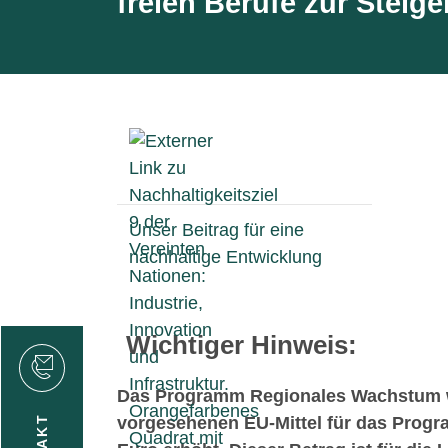
freien Berufe zur Stei
Unser Beitrag für eine
nachhaltige Entwicklung
Wichtiger Hinweis:
rvicecenter
rtschaft
Das Programm Regionales Wachstum wir
vorgesehenen EU-Mittel für das Progr