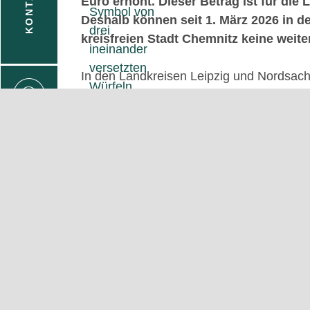
KONTAKT
Euro erhöht. Dieser Betrag ist für di
Deshalb können seit 1. März 2026 in de
kreisfreien Stadt Chemnitz keine we
In den Landkreisen Leipzig und Nordsach
70 % nicht aufrechterhalten werden und i
Das ist insbesondere notwendig, um Vor
Gelder im Mitteldeutschen Revier 50 % d
CHAT
im Vertrauen darauf, diese Grenze insges
deutlich höheren Fördersatz ermöglicht
Programmteilen des JTF ausgeglichen werd
sollten, sind wider Erwarten nicht realisie
Aktuelles zum Programm 
Prüfen Sie mit unserem
Quick-Check
für