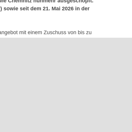
 sowie Chemnitz nunmehr ausgeschöpft.
) sowie seit dem 21. Mai 2026 in der
rangebot mit einem Zuschuss von bis zu
 % (als De-minimis-Beihilfe) reduziert.
n, sodass der Anteil der europäischen
rschreitet. Der Freistaat Sachsen hatte
che Konditionen zu bieten, bisher einen
nales Wachstum mit Vorhaben aus anderen
ekte, die diesen Ausgleich ermöglichen
antes Vorhaben die grundsätzlichen