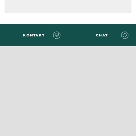
KONTAKT
CHAT
Servicecenter Wirtschaft
Feedback
E-Mail
Wie zufrieden sind Sie mit der Website der
SAB?
Bewertung auswählen