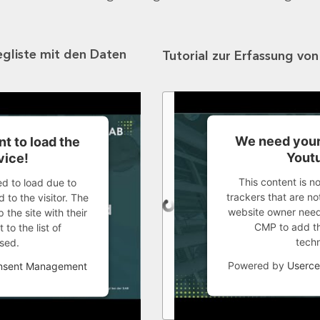
egliste mit den Daten
Tutorial zur Erfassung vo
We need your
t to load the
Youtu
vice!
This content is n
ed to load due to
trackers that are not
 to the visitor. The
website owner needs
the site with their
CMP to add thi
to the list of
tech
sed.
Powered by
Userce
onsent Management