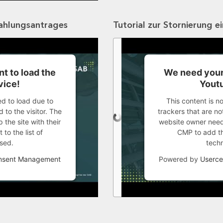
zahlungsantrages
Tutorial zur Stornierung e
t to load the
We need your
vice!
Youtu
ed to load due to
This content is n
 to the visitor. The
trackers that are not
the site with their
website owner needs
to the list of
CMP to add thi
sed.
tech
onsent Management
Powered by
Userce