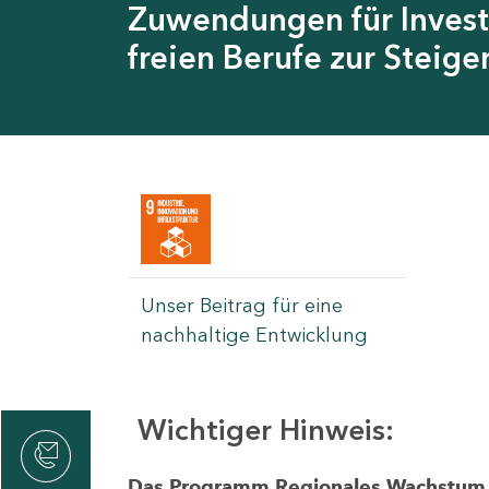
Zuwendungen für Invest
freien Berufe zur Steig
Unser Beitrag für eine
nachhaltige Entwicklung
Wichtiger Hinweis:
rvicecenter
rtschaft
Das Programm Regionales Wachstum wi