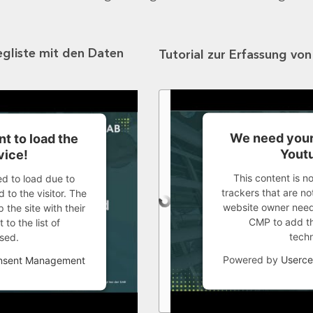
egliste mit den Daten
Tutorial zur Erfassung vo
We need your
t to load the
Youtu
vice!
This content is n
ed to load due to
trackers that are not
 to the visitor. The
website owner needs
the site with their
CMP to add thi
to the list of
tech
sed.
Powered by
Userce
onsent Management