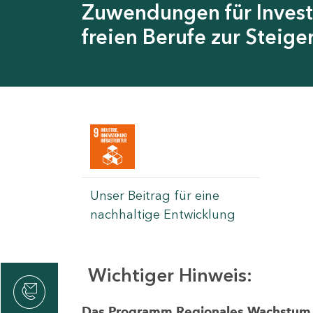
Zuwendungen für Invest
freien Berufe zur Steig
Unser Beitrag für eine
nachhaltige Entwicklung
Wichtiger Hinweis:
rvicecenter
rtschaft
Das Programm Regionales Wachstum wi