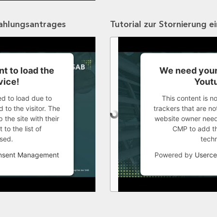
zahlungsantrages
Tutorial zur Stornierung e
t to load the
We need your
vice!
Youtu
ed to load due to
This content is n
 to the visitor. The
trackers that are not
the site with their
website owner needs
to the list of
CMP to add thi
sed.
tech
onsent Management
Powered by
Userce