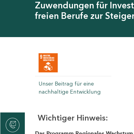
Zuwendungen für Invest
freien Berufe zur Steig
Unser Beitrag für eine
nachhaltige Entwicklung
Wichtiger Hinweis:
rvicecenter
rtschaft
Das Programm Regionales Wachstum wi