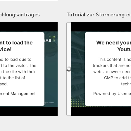
zahlungsantrages
Tutorial zur Stornierung e
t to load the
We need your
vice!
Youtu
ed to load due to
This content is n
 to the visitor. The
trackers that are not
the site with their
website owner needs
to the list of
CMP to add thi
sed.
tech
onsent Management
Powered by
Userce