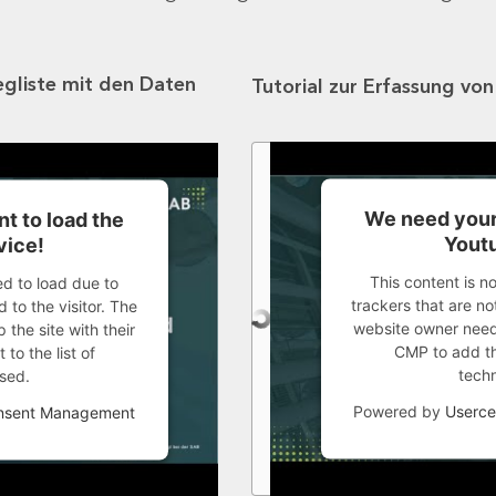
egliste mit den Daten
Tutorial zur Erfassung vo
We need your
t to load the
Youtu
vice!
This content is n
ed to load due to
trackers that are not
 to the visitor. The
website owner needs
the site with their
CMP to add thi
to the list of
tech
sed.
Powered by
Userce
onsent Management