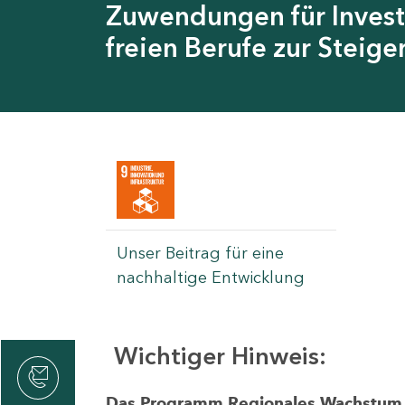
Zuwendungen für Invest
freien Berufe zur Steig
Unser Beitrag für eine
nachhaltige Entwicklung
Wichtiger Hinweis:
rvicecenter
rtschaft
Das Programm Regionales Wachstum wi