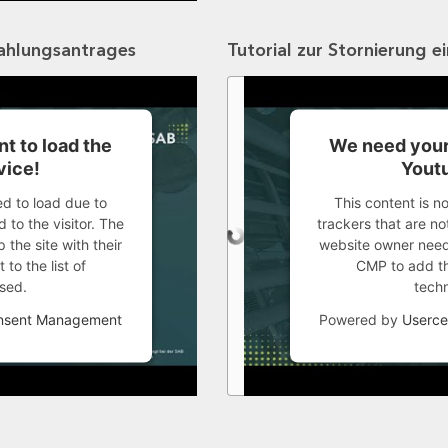
zahlungsantrages
Tutorial zur Stornierung e
t to load the
We need your
vice!
Youtu
ed to load due to
This content is n
 to the visitor. The
trackers that are not
the site with their
website owner needs
to the list of
CMP to add thi
sed.
tech
onsent Management
Powered by
Userce