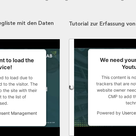
egliste mit den Daten
Tutorial zur Erfassung vo
We need your
t to load the
Youtu
vice!
This content is n
ed to load due to
trackers that are not
 to the visitor. The
website owner needs
the site with their
CMP to add thi
to the list of
tech
sed.
Powered by
Userce
onsent Management