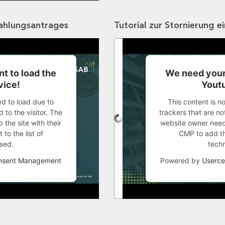
zahlungsantrages
Tutorial zur Stornierung e
t to load the
We need your
vice!
Youtu
ed to load due to
This content is n
 to the visitor. The
trackers that are not
the site with their
website owner needs
to the list of
CMP to add thi
sed.
tech
onsent Management
Powered by
Userce