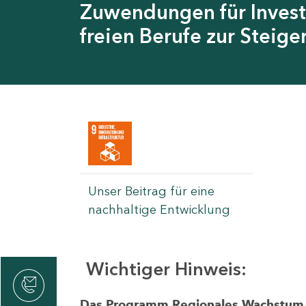
Zuwendungen für Invest
freien Berufe zur Steig
Unser Beitrag für eine
nachhaltige Entwicklung
Wichtiger Hinweis:
rvicecenter
rtschaft
Das Programm Regionales Wachstum wi