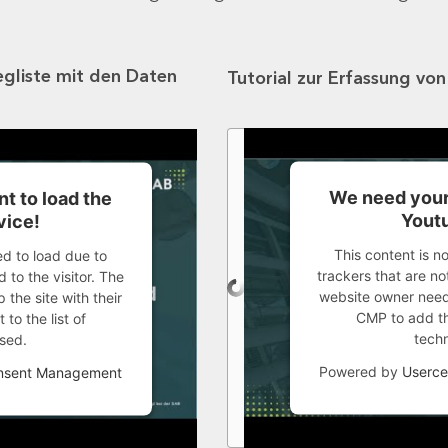
egliste mit den Daten
Tutorial zur Erfassung vo
We need your
t to load the
Youtu
vice!
This content is n
ed to load due to
trackers that are not
 to the visitor. The
website owner needs
the site with their
CMP to add thi
to the list of
tech
sed.
Powered by
Userce
onsent Management