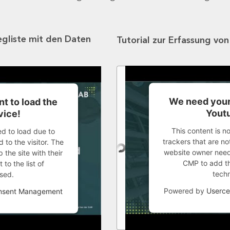
egliste mit den Daten
Tutorial zur Erfassung vo
We need your
t to load the
Youtu
vice!
This content is n
ed to load due to
trackers that are not
 to the visitor. The
website owner needs
the site with their
CMP to add thi
to the list of
tech
sed.
Powered by
Userce
onsent Management