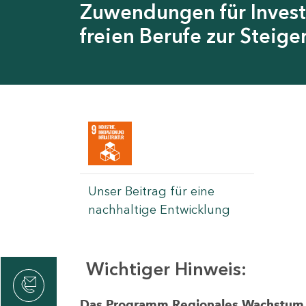
Zuwendungen für Invest
freien Berufe zur Steig
Unser Beitrag für eine
nachhaltige Entwicklung
Wichtiger Hinweis:
rvicecenter
rtschaft
Das Programm Regionales Wachstum wi