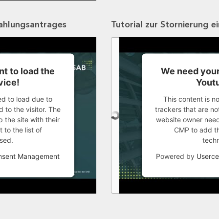
zahlungsantrages
Tutorial zur Stornierung e
t to load the
We need your
vice!
Youtu
ed to load due to
This content is n
 to the visitor. The
trackers that are not
the site with their
website owner needs
to the list of
CMP to add thi
sed.
tech
onsent Management
Powered by
Userce