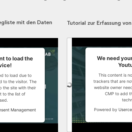
egliste mit den Daten
Tutorial zur Erfassung vo
We need your
t to load the
Youtu
vice!
This content is n
ed to load due to
trackers that are not
 to the visitor. The
website owner needs
the site with their
CMP to add thi
to the list of
tech
sed.
Powered by
Userce
onsent Management