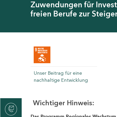
Zuwendungen für Invest
freien Berufe zur Steig
Unser Beitrag für eine
nachhaltige Entwicklung
Wichtiger Hinweis:
rvicecenter
rtschaft
Das Programm Regionales Wachstum wi