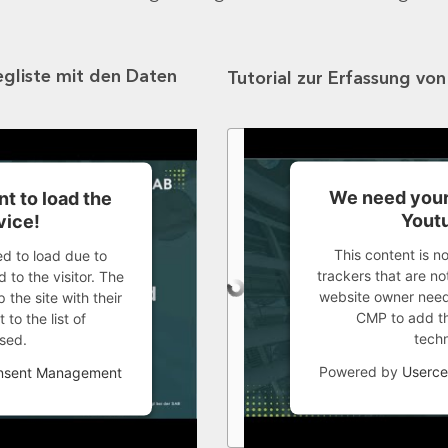
egliste mit den Daten
Tutorial zur Erfassung vo
We need your
t to load the
Youtu
vice!
This content is n
ed to load due to
trackers that are not
 to the visitor. The
website owner needs
the site with their
CMP to add thi
to the list of
tech
sed.
Powered by
Userce
onsent Management