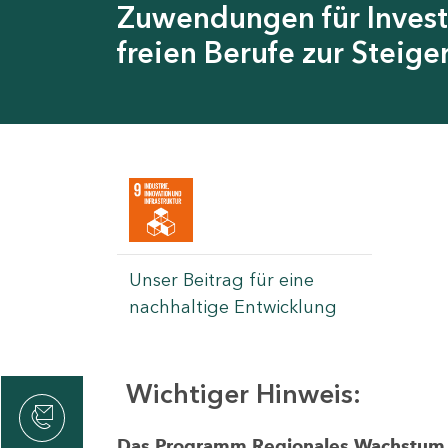
Zuwendungen für Invest
freien Berufe zur Steig
Unser Beitrag für eine
nachhaltige Entwicklung
Wichtiger Hinweis:
rvicecenter
rtschaft
Das Programm Regionales Wachstum wi