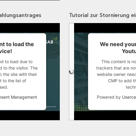
zahlungsantrages
Tutorial zur Stornierung e
t to load the
We need your
vice!
Youtu
ed to load due to
This content is n
 to the visitor. The
trackers that are not
the site with their
website owner needs
to the list of
CMP to add thi
sed.
tech
onsent Management
Powered by
Userce