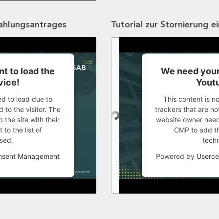
zahlungsantrages
Tutorial zur Stornierung e
t to load the
We need your
vice!
Youtu
ed to load due to
This content is n
 to the visitor. The
trackers that are not
the site with their
website owner needs
to the list of
CMP to add thi
sed.
tech
onsent Management
Powered by
Userce