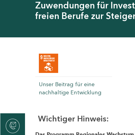
Zuwendungen für Invest
freien Berufe zur Steig
Unser Beitrag für eine
nachhaltige Entwicklung
Wichtiger Hinweis:
rvicecenter
rtschaft
Das Programm Regionales Wachstum wi