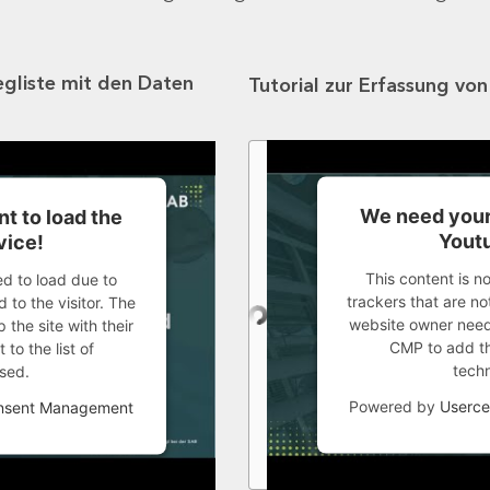
egliste mit den Daten
Tutorial zur Erfassung vo
We need your
t to load the
Youtu
vice!
This content is n
ed to load due to
trackers that are not
 to the visitor. The
website owner needs
the site with their
CMP to add thi
to the list of
tech
sed.
Powered by
Userce
onsent Management