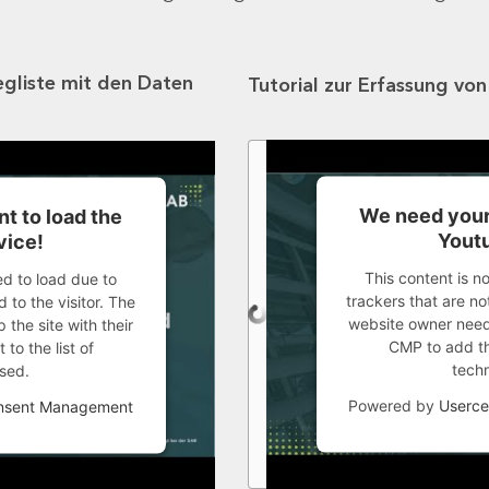
egliste mit den Daten
Tutorial zur Erfassung vo
We need your
t to load the
Youtu
vice!
This content is n
ed to load due to
trackers that are not
 to the visitor. The
website owner needs
the site with their
CMP to add thi
to the list of
tech
sed.
Powered by
Userce
onsent Management