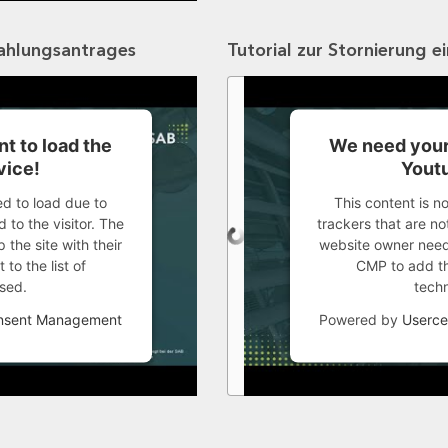
zahlungsantrages
Tutorial zur Stornierung e
t to load the
We need your
vice!
Youtu
ed to load due to
This content is n
 to the visitor. The
trackers that are not
the site with their
website owner needs
to the list of
CMP to add thi
sed.
tech
onsent Management
Powered by
Userce