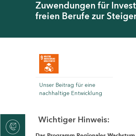
Zuwendungen für Invest
freien Berufe zur Steig
Unser Beitrag für eine
nachhaltige Entwicklung
Wichtiger Hinweis:
rvicecenter
rtschaft
Das Programm Regionales Wachstum wi