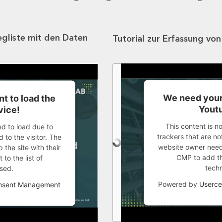
egliste mit den Daten
Tutorial zur Erfassung vo
We need your
t to load the
Youtu
vice!
This content is n
ed to load due to
trackers that are not
 to the visitor. The
website owner needs
the site with their
CMP to add thi
to the list of
tech
sed.
Powered by
Userce
onsent Management