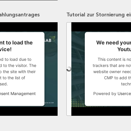
zahlungsantrages
Tutorial zur Stornierung e
t to load the
We need your
vice!
Youtu
ed to load due to
This content is n
 to the visitor. The
trackers that are not
the site with their
website owner needs
to the list of
CMP to add thi
sed.
tech
onsent Management
Powered by
Userce