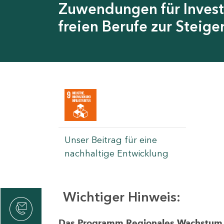
Zuwendungen für Invest
freien Berufe zur Steig
Unser Beitrag für eine
nachhaltige Entwicklung
Wichtiger Hinweis:
rvicecenter
rtschaft
Das Programm Regionales Wachstum wi