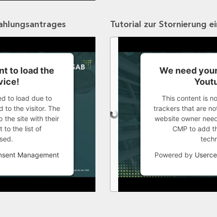
zahlungsantrages
Tutorial zur Stornierung e
t to load the
We need your
vice!
Youtu
ed to load due to
This content is n
 to the visitor. The
trackers that are not
the site with their
website owner needs
to the list of
CMP to add thi
sed.
tech
onsent Management
Powered by
Userce