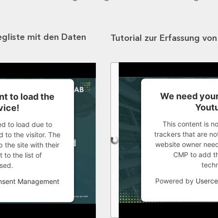
egliste mit den Daten
Tutorial zur Erfassung vo
We need your
t to load the
Youtu
vice!
This content is n
ed to load due to
trackers that are not
 to the visitor. The
website owner needs
the site with their
CMP to add thi
to the list of
tech
sed.
Powered by
Userce
onsent Management