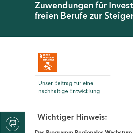
Zuwendungen für Invest
freien Berufe zur Steig
Unser Beitrag für eine
nachhaltige Entwicklung
Wichtiger Hinweis:
rvicecenter
rtschaft
Das Programm Regionales Wachstum wi