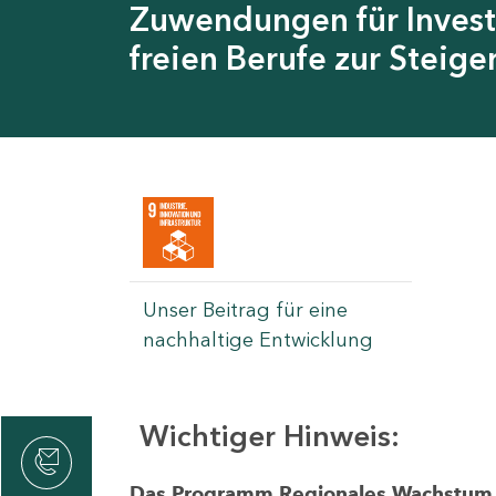
Zuwendungen für Invest
freien Berufe zur Steig
Unser Beitrag für eine
nachhaltige Entwicklung
Wichtiger Hinweis:
rvicecenter
rtschaft
Das Programm Regionales Wachstum wi