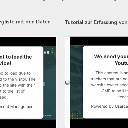
egliste mit den Daten
Tutorial zur Erfassung vo
We need your
t to load the
Youtu
vice!
This content is n
ed to load due to
trackers that are not
 to the visitor. The
website owner needs
the site with their
CMP to add thi
to the list of
tech
sed.
Powered by
Userce
onsent Management