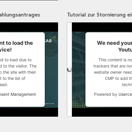
zahlungsantrages
Tutorial zur Stornierung e
t to load the
We need your
vice!
Youtu
ed to load due to
This content is n
 to the visitor. The
trackers that are not
the site with their
website owner needs
to the list of
CMP to add thi
sed.
tech
onsent Management
Powered by
Userce