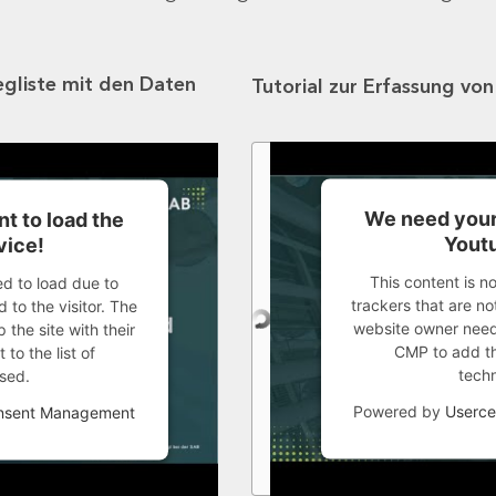
egliste mit den Daten
Tutorial zur Erfassung vo
We need your
t to load the
Youtu
vice!
This content is n
ed to load due to
trackers that are not
 to the visitor. The
website owner needs
the site with their
CMP to add thi
to the list of
tech
sed.
Powered by
Userce
onsent Management