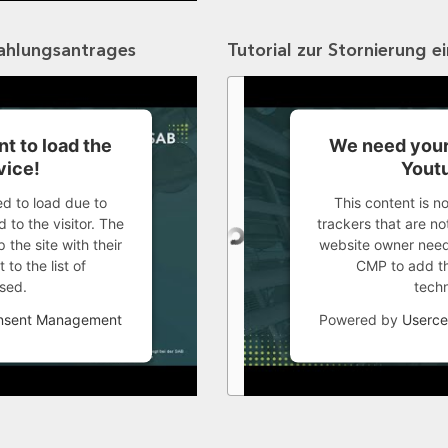
zahlungsantrages
Tutorial zur Stornierung e
t to load the
We need your
vice!
Youtu
ed to load due to
This content is n
 to the visitor. The
trackers that are not
the site with their
website owner needs
to the list of
CMP to add thi
sed.
tech
onsent Management
Powered by
Userce