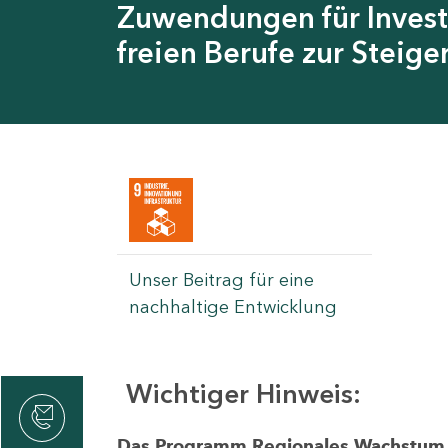
Zuwendungen für Invest
freien Berufe zur Steig
Unser Beitrag für eine
nachhaltige Entwicklung
Wichtiger Hinweis:
rvicecenter
rtschaft
Das Programm Regionales Wachstum wi