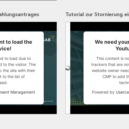
zahlungsantrages
Tutorial zur Stornierung e
t to load the
We need your
vice!
Youtu
ed to load due to
This content is n
 to the visitor. The
trackers that are not
the site with their
website owner needs
to the list of
CMP to add thi
sed.
tech
onsent Management
Powered by
Userce