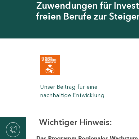
Zuwendungen für Invest
freien Berufe zur Steig
Unser Beitrag für eine
nachhaltige Entwicklung
Wichtiger Hinweis:
rvicecenter
rtschaft
Das Programm Regionales Wachstum wi