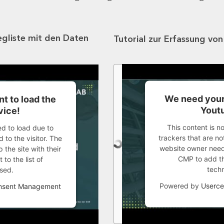
egliste mit den Daten
Tutorial zur Erfassung vo
We need your
t to load the
Youtu
vice!
This content is n
ed to load due to
trackers that are not
 to the visitor. The
website owner needs
the site with their
CMP to add thi
to the list of
tech
sed.
Powered by
Userce
onsent Management