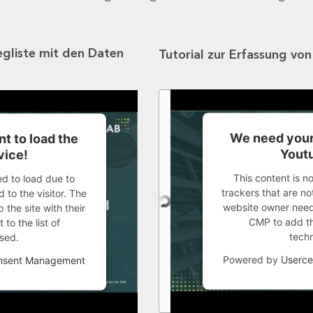
egliste mit den Daten
Tutorial zur Erfassung vo
We need your
t to load the
Youtu
vice!
This content is n
ed to load due to
trackers that are not
 to the visitor. The
website owner needs
the site with their
CMP to add thi
to the list of
tech
sed.
Powered by
Userce
onsent Management