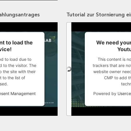
zahlungsantrages
Tutorial zur Stornierung e
t to load the
We need your
vice!
Youtu
ed to load due to
This content is n
 to the visitor. The
trackers that are not
the site with their
website owner needs
to the list of
CMP to add thi
sed.
tech
onsent Management
Powered by
Userce