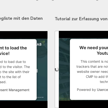
egliste mit den Daten
Tutorial zur Erfassung vo
We need your
t to load the
Youtu
vice!
This content is n
ed to load due to
trackers that are not
 to the visitor. The
website owner needs
the site with their
CMP to add thi
to the list of
tech
sed.
Powered by
Userce
onsent Management