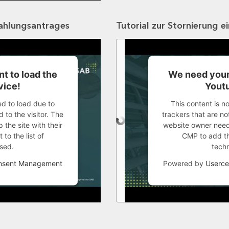
zahlungsantrages
Tutorial zur Stornierung e
t to load the
We need your
vice!
Youtu
ed to load due to
This content is n
 to the visitor. The
trackers that are not
the site with their
website owner needs
to the list of
CMP to add thi
sed.
tech
onsent Management
Powered by
Userce