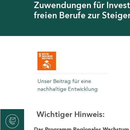
Zuwendungen für Invest
freien Berufe zur Steig
Unser Beitrag für eine
nachhaltige Entwicklung
Wichtiger Hinweis:
rvicecenter
rtschaft
Das Programm Regionales Wachstum wi