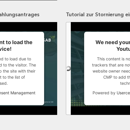
zahlungsantrages
Tutorial zur Stornierung e
t to load the
We need your
vice!
Youtu
ed to load due to
This content is n
 to the visitor. The
trackers that are not
the site with their
website owner needs
to the list of
CMP to add thi
sed.
tech
onsent Management
Powered by
Userce