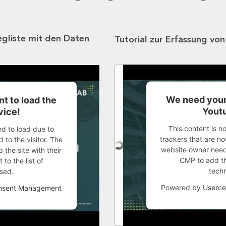
egliste mit den Daten
Tutorial zur Erfassung vo
We need your
t to load the
Youtu
vice!
This content is n
ed to load due to
trackers that are not
 to the visitor. The
website owner needs
the site with their
CMP to add thi
to the list of
tech
sed.
Powered by
Userce
onsent Management