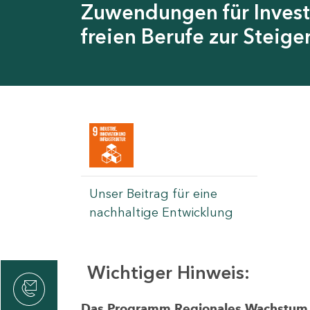
Zuwendungen für Invest
freien Berufe zur Steig
Unser Beitrag für eine
nachhaltige Entwicklung
Wichtiger Hinweis:
rvicecenter
rtschaft
Das Programm Regionales Wachstum wi