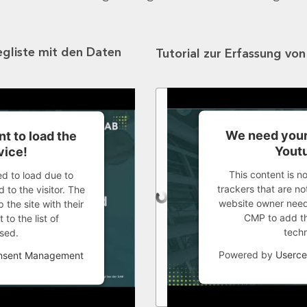
egliste mit den Daten
Tutorial zur Erfassung vo
We need your
t to load the
Youtu
vice!
This content is n
ed to load due to
trackers that are not
 to the visitor. The
website owner needs
the site with their
CMP to add thi
to the list of
tech
sed.
Powered by
Userce
onsent Management