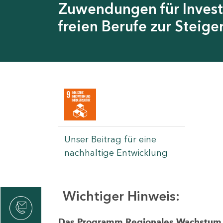
Zuwendungen für Invest
freien Berufe zur Steig
Unser Beitrag für eine
nachhaltige Entwicklung
Wichtiger Hinweis:
rvicecenter
rtschaft
Das Programm Regionales Wachstum wi