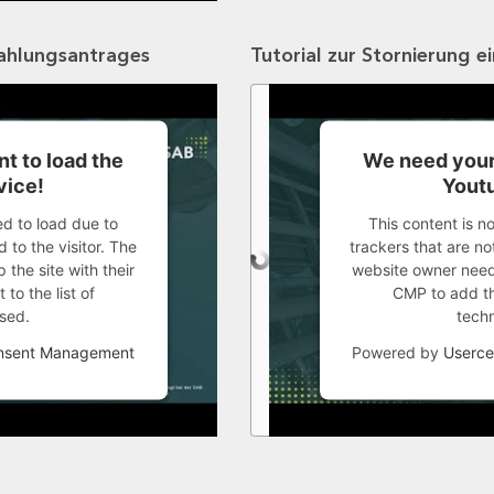
zahlungsantrages
Tutorial zur Stornierung e
t to load the
We need your
vice!
Youtu
ed to load due to
This content is n
 to the visitor. The
trackers that are not
the site with their
website owner needs
to the list of
CMP to add thi
sed.
tech
onsent Management
Powered by
Userce