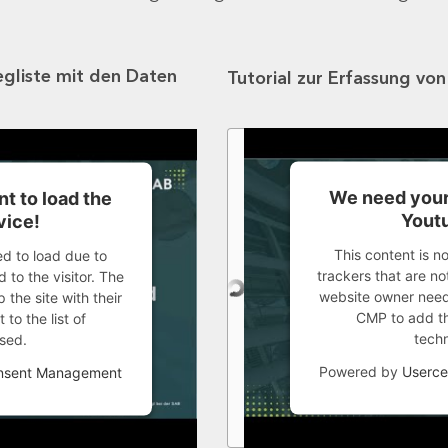
egliste mit den Daten
Tutorial zur Erfassung vo
We need your
t to load the
Youtu
vice!
This content is n
ed to load due to
trackers that are not
 to the visitor. The
website owner needs
the site with their
CMP to add thi
to the list of
tech
sed.
Powered by
Userce
onsent Management