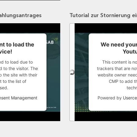
zahlungsantrages
Tutorial zur Stornierung e
t to load the
We need your
vice!
Youtu
ed to load due to
This content is n
 to the visitor. The
trackers that are not
the site with their
website owner needs
to the list of
CMP to add thi
sed.
tech
onsent Management
Powered by
Userce