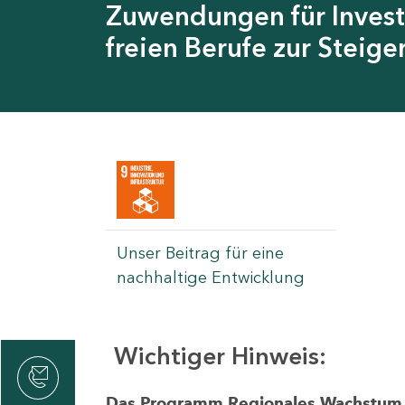
Zuwendungen für Invest
freien Berufe zur Steig
Unser Beitrag für eine
nachhaltige Entwicklung
Wichtiger Hinweis:
rvicecenter
rtschaft
Das Programm Regionales Wachstum wi