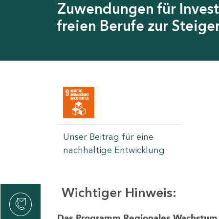
Zuwendungen für Invest
freien Berufe zur Steig
Unser Beitrag für eine
nachhaltige Entwicklung
Wichtiger Hinweis:
rvicecenter
rtschaft
Das Programm Regionales Wachstum wi