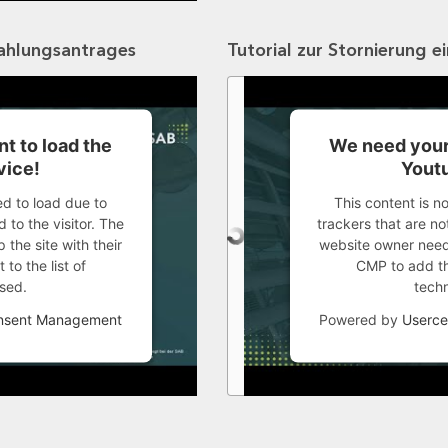
zahlungsantrages
Tutorial zur Stornierung e
t to load the
We need your
vice!
Youtu
ed to load due to
This content is n
 to the visitor. The
trackers that are not
the site with their
website owner needs
to the list of
CMP to add thi
sed.
tech
onsent Management
Powered by
Userce