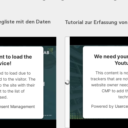
egliste mit den Daten
Tutorial zur Erfassung vo
We need your
t to load the
Youtu
vice!
This content is n
ed to load due to
trackers that are not
 to the visitor. The
website owner needs
the site with their
CMP to add thi
to the list of
tech
sed.
Powered by
Userce
onsent Management