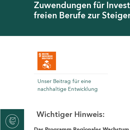
Zuwendungen für Invest
freien Berufe zur Steig
Unser Beitrag für eine
nachhaltige Entwicklung
Wichtiger Hinweis:
rvicecenter
rtschaft
Das Programm Regionales Wachstum wi