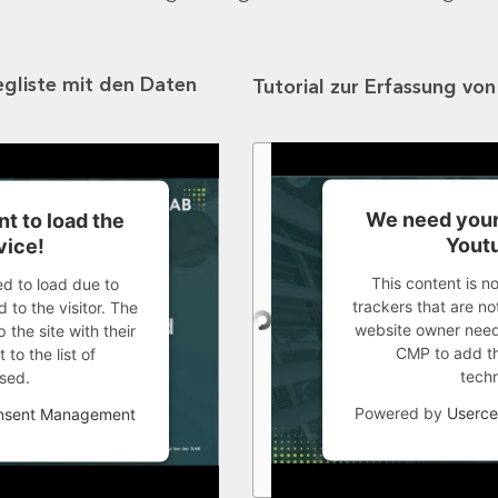
egliste mit den Daten
Tutorial zur Erfassung vo
We need your
t to load the
Youtu
vice!
This content is n
ed to load due to
trackers that are not
 to the visitor. The
website owner needs
the site with their
CMP to add thi
to the list of
tech
sed.
Powered by
Userce
onsent Management