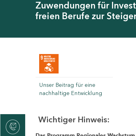
Zuwendungen für Invest
freien Berufe zur Steig
Unser Beitrag für eine
nachhaltige Entwicklung
Wichtiger Hinweis:
rvicecenter
rtschaft
Das Programm Regionales Wachstum wi