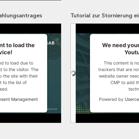
zahlungsantrages
Tutorial zur Stornierung e
t to load the
We need your
vice!
Youtu
ed to load due to
This content is n
 to the visitor. The
trackers that are not
the site with their
website owner needs
to the list of
CMP to add thi
sed.
tech
onsent Management
Powered by
Userce