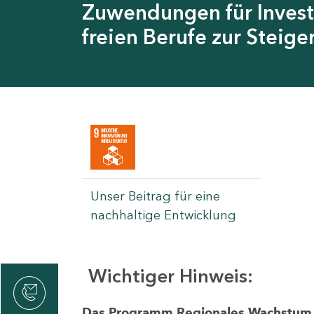
Zuwendungen für Invest
freien Berufe zur Steig
Unser Beitrag für eine
nachhaltige Entwicklung
Wichtiger Hinweis:
rvicecenter
rtschaft
Das Programm Regionales Wachstum wi