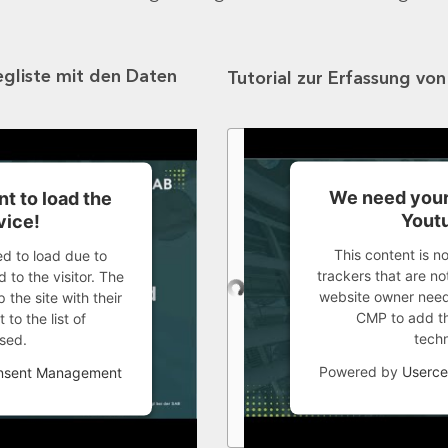
egliste mit den Daten
Tutorial zur Erfassung vo
We need your
t to load the
Youtu
vice!
This content is n
ed to load due to
trackers that are not
 to the visitor. The
website owner needs
the site with their
CMP to add thi
to the list of
tech
sed.
Powered by
Userce
onsent Management