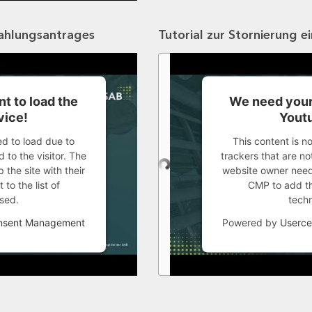
zahlungsantrages
Tutorial zur Stornierung e
t to load the
We need your
vice!
Youtu
ed to load due to
This content is n
 to the visitor. The
trackers that are not
the site with their
website owner needs
to the list of
CMP to add thi
sed.
tech
onsent Management
Powered by
Userce