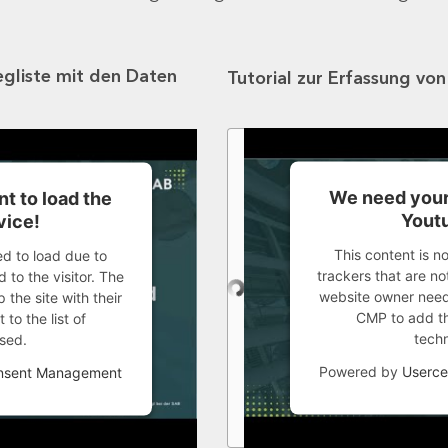
egliste mit den Daten
Tutorial zur Erfassung vo
We need your
t to load the
Youtu
vice!
This content is n
ed to load due to
trackers that are not
 to the visitor. The
website owner needs
the site with their
CMP to add thi
to the list of
tech
sed.
Powered by
Userce
onsent Management