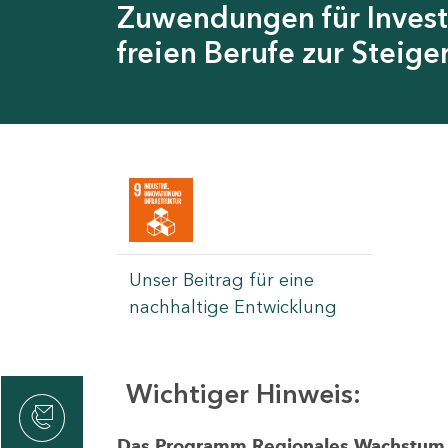
Zuwendungen für Invest
freien Berufe zur Steig
Unser Beitrag für eine
nachhaltige Entwicklung
Wichtiger Hinweis:
rvicecenter
rtschaft
Das Programm Regionales Wachstum wi