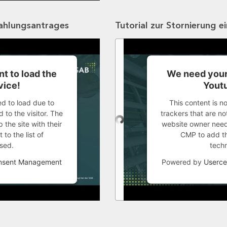
zahlungsantrages
Tutorial zur Stornierung e
t to load the
We need your
vice!
Youtu
ed to load due to
This content is n
 to the visitor. The
trackers that are not
the site with their
website owner needs
to the list of
CMP to add thi
sed.
tech
onsent Management
Powered by
Userce