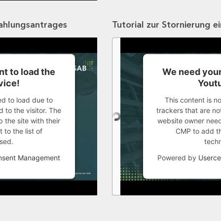
zahlungsantrages
Tutorial zur Stornierung e
t to load the
We need your
vice!
Youtu
ed to load due to
This content is n
 to the visitor. The
trackers that are not
the site with their
website owner needs
to the list of
CMP to add thi
sed.
tech
onsent Management
Powered by
Userce