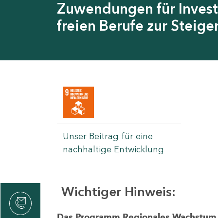
Zuwendungen für Invest
freien Berufe zur Steig
Unser Beitrag für eine
nachhaltige Entwicklung
Wichtiger Hinweis:
rvicecenter
rtschaft
Das Programm Regionales Wachstum wi