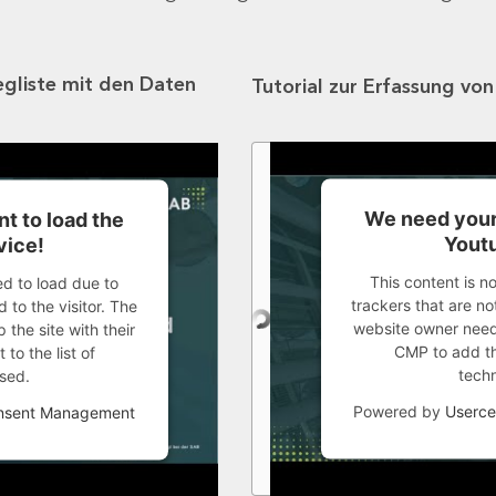
egliste mit den Daten
Tutorial zur Erfassung vo
We need your
t to load the
Youtu
vice!
This content is n
ed to load due to
trackers that are not
 to the visitor. The
website owner needs
the site with their
CMP to add thi
to the list of
tech
sed.
Powered by
Userce
onsent Management