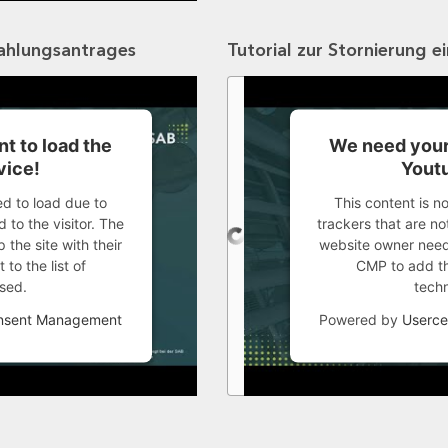
zahlungsantrages
Tutorial zur Stornierung e
t to load the
We need your
vice!
Youtu
ed to load due to
This content is n
 to the visitor. The
trackers that are not
the site with their
website owner needs
to the list of
CMP to add thi
sed.
tech
onsent Management
Powered by
Userce