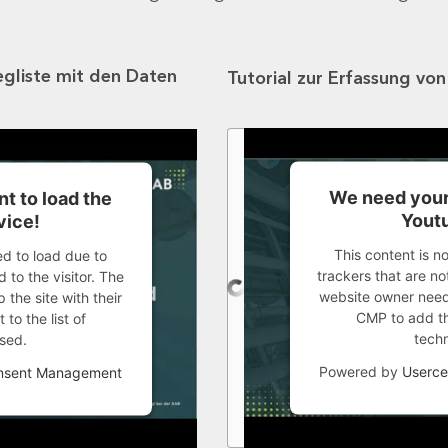
egliste mit den Daten
Tutorial zur Erfassung vo
We need your
t to load the
Youtu
vice!
This content is n
ed to load due to
trackers that are not
 to the visitor. The
website owner needs
the site with their
CMP to add thi
to the list of
tech
sed.
Powered by
Userce
onsent Management