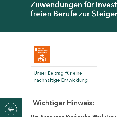
Zuwendungen für Invest
freien Berufe zur Steig
Unser Beitrag für eine
nachhaltige Entwicklung
Wichtiger Hinweis:
rvicecenter
rtschaft
Das Programm Regionales Wachstum wi