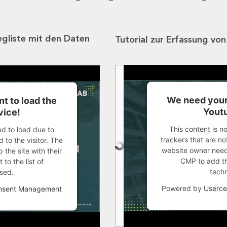
egliste mit den Daten
Tutorial zur Erfassung vo
We need your
t to load the
Youtu
vice!
This content is n
ed to load due to
trackers that are not
 to the visitor. The
website owner needs
the site with their
CMP to add thi
to the list of
tech
sed.
Powered by
Userce
onsent Management