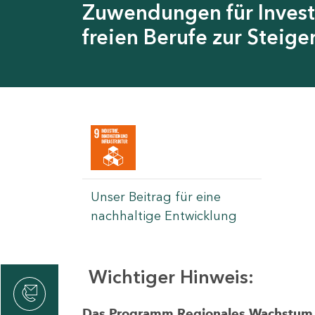
Zuwendungen für Invest
freien Berufe zur Steig
Unser Beitrag für eine
nachhaltige Entwicklung
Wichtiger Hinweis:
rvicecenter
rtschaft
Das Programm Regionales Wachstum wi