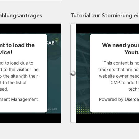
zahlungsantrages
Tutorial zur Stornierung e
t to load the
We need your
vice!
Youtu
ed to load due to
This content is n
 to the visitor. The
trackers that are not
the site with their
website owner needs
to the list of
CMP to add thi
sed.
tech
onsent Management
Powered by
Userce